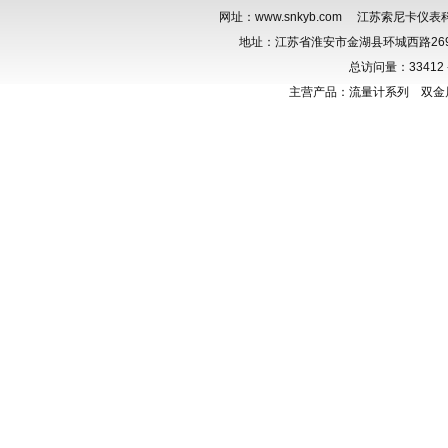
网址：
www.snkyb.com
江苏索尼卡仪表科技有限公司
地址：江苏省淮安市金湖县环城西路269号 联系
总访问量：
3341
主营产品：
流量计系列
双金