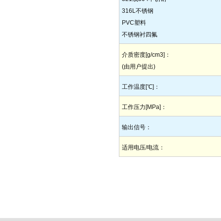
316L不锈钢
PVC塑料
不锈钢衬四氟
介质密度[g/cm3]：
(由用户提出)
工作温度[℃]：
工作压力[MPa]：
输出信号：
适用电压/电流：